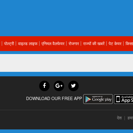
पोल्ट्री
वाइल्ड लाइफ
एनिमल वैलफेयर
रोजगार
राज्यों की खबरें
पेट केयर
किसा
DOWNLOAD OUR FREE APP
देश
|
हमार