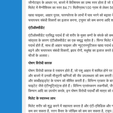
जीनोटाइप के आधार पर, बाजरे में कैल्शियम का उच्च स्तर होता है जो
मिलेट में मैग्नीशियम का स्तर 84.71 मिलीग्राम/100 ग्राम से लेकर 
खाद्य फाइबर, आहार पूरक, फास्फोरस के लाभों में घाव भरने को बढ़ावा द
चयापचय संबंधी विकारों का इलाज करना, ट्यूमर को कम करना आदि शा
एंटीऑक्सीडेंट
एंटीऑक्सीडेंट प्रसिद्ध पदार्थ हैं जो शरीर के मुक्त कणों के संपर्क 
सांद्रता के कारण एंटीऑक्सीडेंट का एक समृद्ध स्रोत है। फिंगर मिल
पदार्थ होते हैं, साथ ही आहार फाइबर और न्यूट्रास्युटिकल खाद्य पदार्थ हो
बढ़ने और चयापचय संबंधी विकारों, हृदय रोगों, मधुमेह का इलाज करते है
चीजों के अलावा।
पोषण विरोधी कारक
पोषण विरोधी कारक वे रसायन होते हैं, जो पशु आहार में शामिल होने पर
और बाजरे में उनकी मौजूदगी खनिजों की जैव उपलब्धता को कम करती ह
और कार्बोहाइड्रेट के पाचन को सीमित करती है। विभिन्न प्रकार के
फाइटेट जैसे एंटीन्यूट्रिएंट्स होते हैं। विभिन्न प्रसंस्करण तकनीकों, जै
किण्वन आदि का उपयोग करके, इन पोषण विरोधी पदार्थों की मात्रा क
मिलेट
के स्वास्थ्य लाभ
मिलेट शरीर को शुद्ध करने में सहायता करता है और एंटी-एसिडिक और ग्
कम कर सकता है, स्तन कैंसर के जोखिम को कम कर सकता है, टाइप 