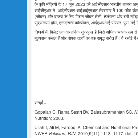
के कृषि मंत्रियों के 17 जून 2023 को आईसीएआर-भारतीय बाजरा अनु
आईसीएआर ने -आईसीएआर-आईआईएमआर-हैदराबाद में 100 फीट ऊंचा राष
(जीवन) और बाजरा के लिए मिशन जीवन शैली, तेलंगाना और श्री नरेंद्र
सुब्रमण्यम हॉल, एनएएससी कॉम्प्लेक्स, आईएआरआई परिसर, पूसा नई दिल
निष्कर्ष में, मिलेट एक वास्तविक सुपरफूड है जिसे अधिक व्यापक रूप स
मूल्यवान फसल हैं और पोषक तत्वों का एक समृद्ध स्रोत हैं। वे रसोई में
सन्दर्भ
-
Gopalan C, Rama Sastri BV, Balasubramanian SC.
Nu
Nutrition; 2003.
Ullah I, Ali M, Farooqi A. Chemical and Nutritional 
NWFP.
Pakistan. PJN.
2010;9(11):1113–1117. doi: 1